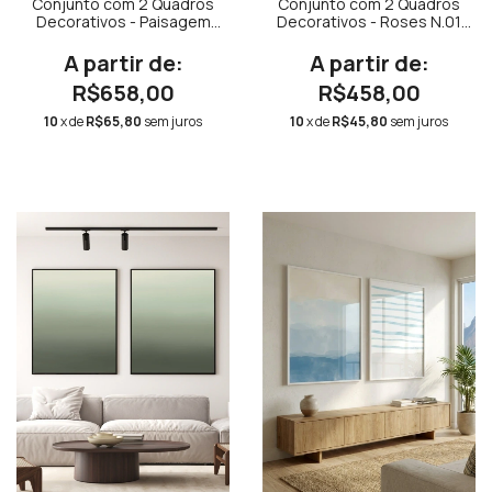
Conjunto com 2 Quadros
Conjunto com 2 Quadros
Decorativos - Paisagem
Decorativos - Roses N.01
Azul
Quadrado + Roses N.01
Quadrado
R$658,00
R$458,00
10
x de
R$65,80
sem juros
10
x de
R$45,80
sem juros