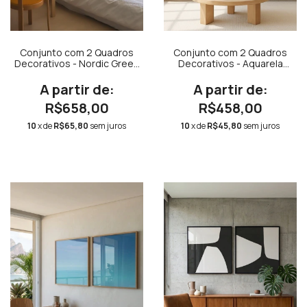
Conjunto com 2 Quadros
Conjunto com 2 Quadros
Decorativos - Nordic Green
Decorativos - Aquarela
+ Botânico Minimalista
Tons de Rosa Quadrado +
Serenity Rose Quadrado
R$658,00
R$458,00
10
x de
R$65,80
sem juros
10
x de
R$45,80
sem juros