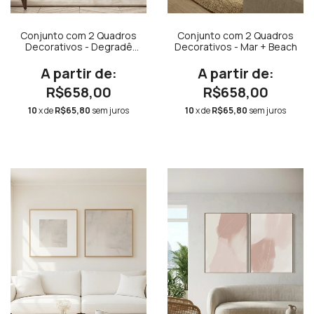
Conjunto com 2 Quadros
Conjunto com 2 Quadros
Decorativos - Degradê
Decorativos - Mar + Beach
Verde Militar Díptico N.01 +
Degradê Verde Militar
Díptico N.02
R$658,00
R$658,00
10
x de
R$65,80
sem juros
10
x de
R$65,80
sem juros