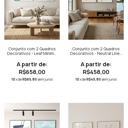
Conjunto com 2 Quadros
Conjunto com 2 Quadros
Decorativos - Leaf Minimal
Decorativos - Neutral Lines
Nude + Nuances Minimal
and Strokes Quadrado +
Nude
Unity Neutral Quadrado
R$658,00
R$458,00
10
x de
R$65,80
sem juros
10
x de
R$45,80
sem juros