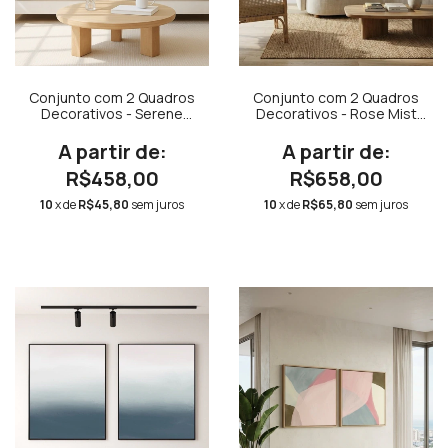
Conjunto com 2 Quadros
Conjunto com 2 Quadros
Decorativos - Serene
Decorativos - Rose Mist
Neutral com Borda Branca
N.01 + Rose Mist N.02
Quadrado + Serene Neutral
Quadrado
R$458,00
R$658,00
10
x de
R$45,80
sem juros
10
x de
R$65,80
sem juros