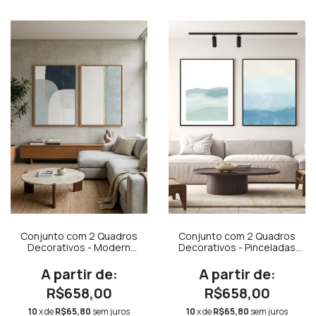
Conjunto com 2 Quadros
Conjunto com 2 Quadros
Decorativos - Modern
Decorativos - Pinceladas
Shapes Azul + Beach III
Aquareladas em Azul e
Verde + Mar
R$658,00
R$658,00
10
x de
R$65,80
sem juros
10
x de
R$65,80
sem juros