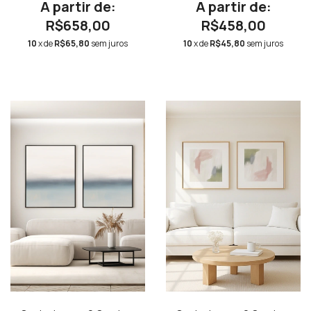
Díptico N.02
Degradê Azul e Verde Claro
Quadrado
R$658,00
R$458,00
10
x de
R$65,80
sem juros
10
x de
R$45,80
sem juros