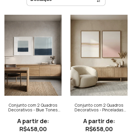
Conjunto com 2 Quadros
Conjunto com 2 Quadros
Decorativos - Blue Tones
Decorativos - Pinceladas
N.03 Borda Branca
Aquareladas em Rosa,
Quadrado + Blue Tones
Bege e Ocre + Serenity
N.03 Quadrado
Rose Díptico N.01
R$458,00
R$658,00