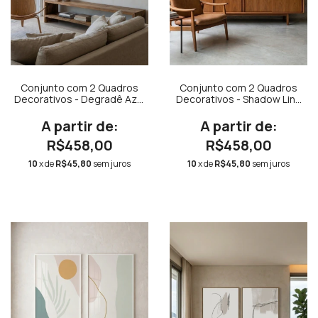
Conjunto com 2 Quadros
Conjunto com 2 Quadros
Decorativos - Degradê Azul
Decorativos - Shadow Line
Celeste Quadrado
N.01 Quadrado + Shadow
Line N.02 Quadrado
R$458,00
R$458,00
10
x de
R$45,80
sem juros
10
x de
R$45,80
sem juros