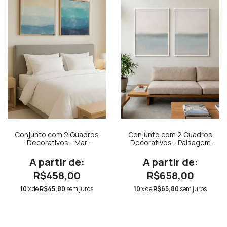
Conjunto com 2 Quadros
Conjunto com 2 Quadros
Decorativos - Mar
Decorativos - Paisagem
Quadrado + Aquarela Azul
Verde e Azul
Quadrado
R$458,00
R$658,00
10
x de
R$45,80
sem juros
10
x de
R$65,80
sem juros