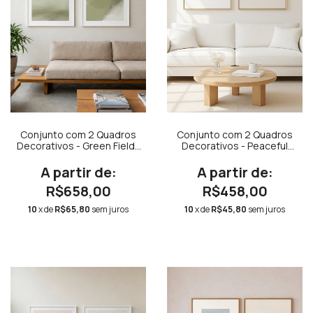
Conjunto com 2 Quadros
Conjunto com 2 Quadros
Decorativos - Green Fields
Decorativos - Peaceful
+ Green Abstract
Borda Branca Quadrado +
Peaceful Quadrado
R$658,00
R$458,00
10
x de
R$65,80
sem juros
10
x de
R$45,80
sem juros