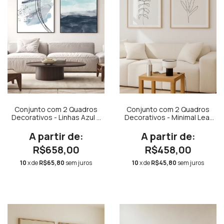
Conjunto com 2 Quadros
Conjunto com 2 Quadros
Decorativos - Linhas Azul +
Decorativos - Minimal Leaf
Ocean
01 Quadrado + Minimal Leaf
02 Quadrado
R$658,00
R$458,00
10
x de
R$65,80
sem juros
10
x de
R$45,80
sem juros