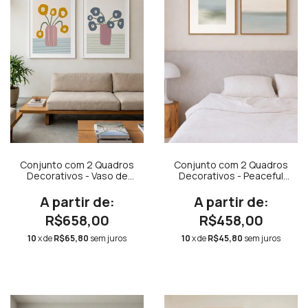
Conjunto com 2 Quadros
Conjunto com 2 Quadros
Decorativos - Vaso de
Decorativos - Peaceful
Flores Colorido 01 + Vaso
Landscape Azul e Verde
de Flores Colorido 02
Bora Branca Quadrado +
Paisagem Verde e Azul
R$658,00
R$458,00
Quadrado
10
x de
R$65,80
sem juros
10
x de
R$45,80
sem juros