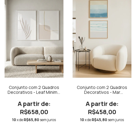
Conjunto com 2 Quadros
Conjunto com 2 Quadros
Decorativos - Leaf Minimal
Decorativos - Mar
Bege + Traços Rose
Quadrado + Beach
Quadrado
R$658,00
R$458,00
10
x de
R$65,80
sem juros
10
x de
R$45,80
sem juros