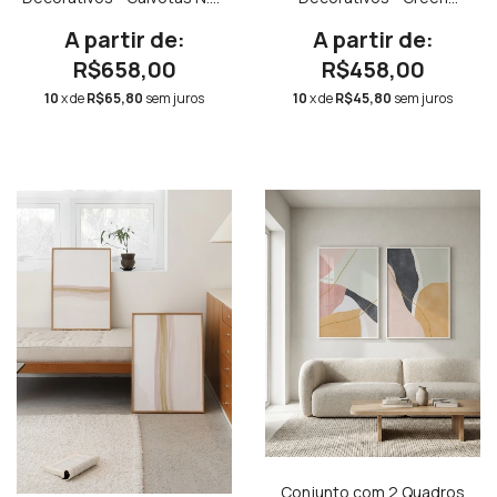
+ Gaivotas N.02
Abstract Quadrado + Green
Abstract 02 Quadrado
R$658,00
R$458,00
10
x de
R$65,80
sem juros
10
x de
R$45,80
sem juros
Conjunto com 2 Quadros