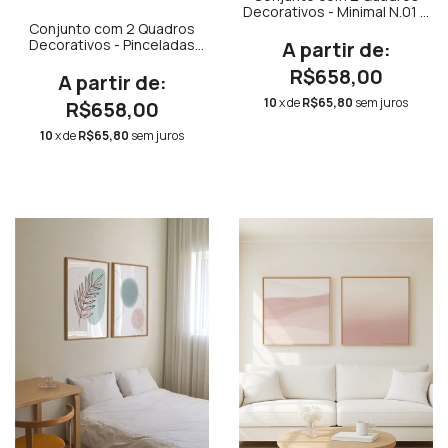
Decorativos - Minimal N.01 +
Minimal N.02
Conjunto com 2 Quadros
Decorativos - Pinceladas
Aquareladas em Rosa,
R$658,00
Bege e Ocre + Pinceladas
Aquareladas em Rosa,
10
x de
R$65,80
sem juros
R$658,00
Bege e Ocre 02
10
x de
R$65,80
sem juros