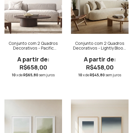
Conjunto com 2 Quadros
Conjunto com 2 Quadros
Decorativos - Pacific
Decorativos - Lightly Bloom
Díptico N.01 + Pacific
N.01 Quadrado + Lightly
Díptico N.02
Bloom N.02 Quadrado
R$658,00
R$458,00
10
x de
R$65,80
sem juros
10
x de
R$45,80
sem juros