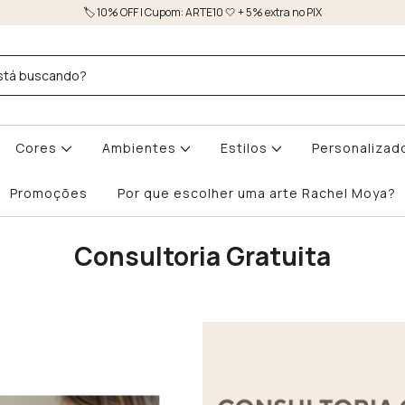
🏷️ 10% OFF | Cupom: ARTE10 🤍 + 5% extra no PIX
Cores
Ambientes
Estilos
Personalizad
Promoções
Por que escolher uma arte Rachel Moya?
Consultoria Gratuita