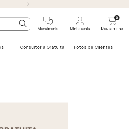
ATÉ 10x SEM JUROS 
0
Atendimento
Minha conta
Meu carrinho
os
Consultoria Gratuita
Fotos de Clientes