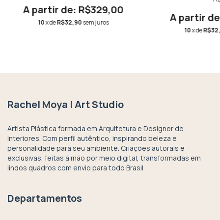
R$329,00
10
x de
R$32,90
sem juros
10
x de
R$32
Rachel Moya | Art Studio
Artista Plástica formada em Arquitetura e Designer de
Interiores. Com perfil autêntico, inspirando beleza e
personalidade para seu ambiente. Criações autorais e
exclusivas, feitas à mão por meio digital, transformadas em
lindos quadros com envio para todo Brasil.
Departamentos