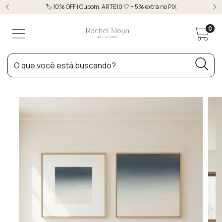
🏷️ 10% OFF | Cupom: ARTE10 🤍 + 5% extra no PIX
0