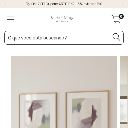
🏷️ 10% OFF | Cupom: ARTE10 🤍 + 5% extra no PIX
0