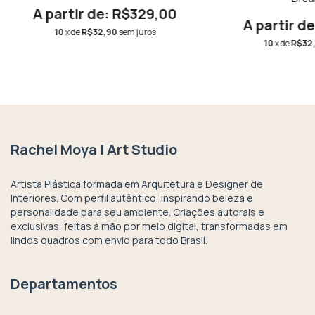
R$329,00
10
x de
R$32,90
sem juros
10
x de
R$32
Rachel Moya | Art Studio
Artista Plástica formada em Arquitetura e Designer de
Interiores. Com perfil autêntico, inspirando beleza e
personalidade para seu ambiente. Criações autorais e
exclusivas, feitas à mão por meio digital, transformadas em
lindos quadros com envio para todo Brasil.
Departamentos