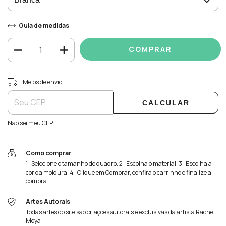
Guia de medidas
Entregas para o CEP:
ALTERAR CEP
Meios de envio
CALCULAR
Não sei meu CEP
Como comprar
1- Selecione o tamanho do quadro. 2- Escolha o material. 3- Escolha a
cor da moldura. 4- Clique em Comprar, confira o carrinho e finalize a
compra.
Artes Autorais
Todas artes do site são criações autorais e exclusivas da artista Rachel
Moya