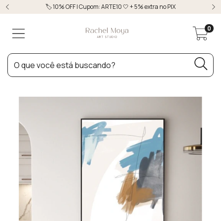
🏷️ 10% OFF | Cupom: ARTE10 🤍 + 5% extra no PIX
0