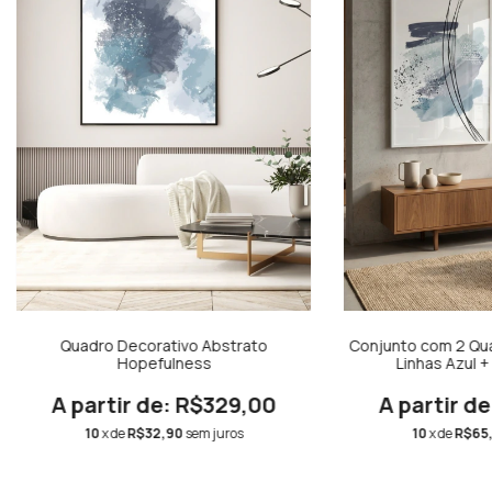
Quadro Decorativo Abstrato
Conjunto com 2 Qua
Hopefulness
Linhas Azul 
R$329,00
10
x de
R$32,90
sem juros
10
x de
R$65