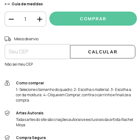
Guia de medidas
Entregas para o CEP:
ALTERAR CEP
Meios de envio
CALCULAR
Não sei meu CEP
Como comprar
1- Selecione o tamanho do quadro. 2- Escolha o material. 3- Escolha a
cor da moldura. 4- Clique em Comprar, confira o carrinho e finalize a
compra.
Artes Autorais
Todas artes do site são criações autorais e exclusivas da artista Rachel
Moya
Compra Segura