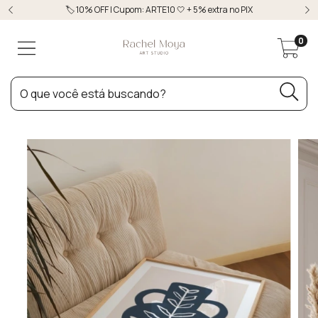
🏷️ 10% OFF | Cupom: ARTE10 🤍 + 5% extra no PIX
0