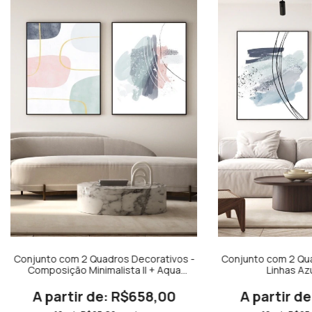
Conjunto com 2 Quadros Decorativos -
Conjunto com 2 Qua
Composição Minimalista II + Aqua
Linhas Az
Minimal II
R$658,00