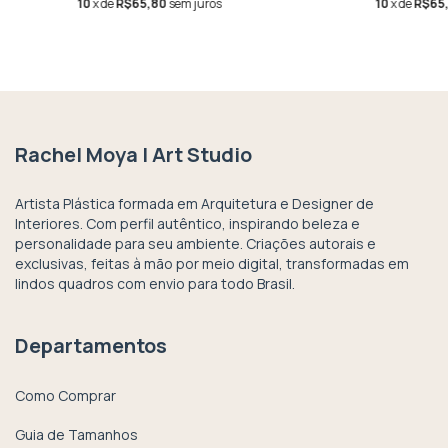
10
x de
R$65,80
sem juros
10
x de
R$65
Rachel Moya | Art Studio
Artista Plástica formada em Arquitetura e Designer de
Interiores. Com perfil autêntico, inspirando beleza e
personalidade para seu ambiente. Criações autorais e
exclusivas, feitas à mão por meio digital, transformadas em
lindos quadros com envio para todo Brasil.
Departamentos
Como Comprar
Guia de Tamanhos