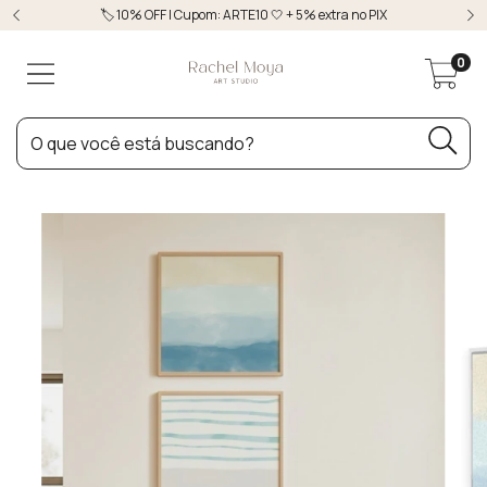
🏷️ 10% OFF | Cupom: ARTE10 🤍 + 5% extra no PIX
0