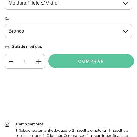
Cor
Guia de medidas
Meios de envio
Entregas para o CEP:
ALTERAR CEP
CALCULAR
Faça login
e use seus dados de entrega
Não sei meu CEP
Como comprar
1- Selecione o tamanho do quadro. 2- Escolha o material. 3- Escolha a
cor da moldura. 4- Clique em Comprar, confira o carrinho e finalize a