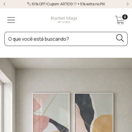
🏷️ 10% OFF | Cupom: ARTE10 🤍 + 5% extra no PIX
0