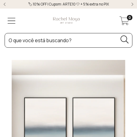
🏷️ 10% OFF | Cupom: ARTE10 🤍 + 5% extra no PIX
0