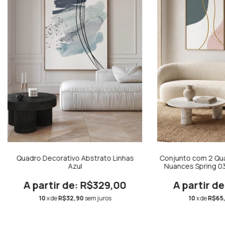
Quadro Decorativo Abstrato Linhas
Conjunto com 2 Qua
Azul
Nuances Spring 03
0
R$329,00
10
x de
R$32,90
sem juros
10
x de
R$65