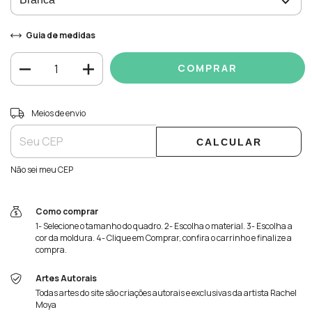
Guia de medidas
Entregas para o CEP:
ALTERAR CEP
Meios de envio
CALCULAR
Não sei meu CEP
Como comprar
1- Selecione o tamanho do quadro. 2- Escolha o material. 3- Escolha a
cor da moldura. 4- Clique em Comprar, confira o carrinho e finalize a
compra.
Artes Autorais
Todas artes do site são criações autorais e exclusivas da artista Rachel
Moya