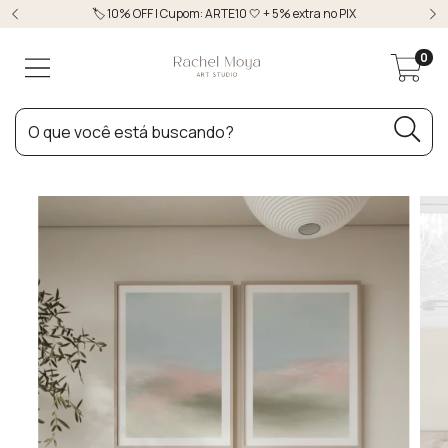
🏷️ 10% OFF | Cupom: ARTE10 🤍 + 5% extra no PIX
0