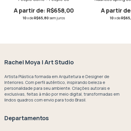
R$658,00
10
x de
R$65,80
sem juros
10
x de
R$65
Rachel Moya | Art Studio
Artista Plástica formada em Arquitetura e Designer de
Interiores. Com perfil autêntico, inspirando beleza e
personalidade para seu ambiente. Criações autorais e
exclusivas, feitas à mão por meio digital, transformadas em
lindos quadros com envio para todo Brasil.
Departamentos