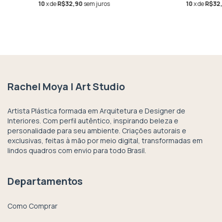
10
x de
R$32,90
sem juros
10
x de
R$32
Rachel Moya | Art Studio
Artista Plástica formada em Arquitetura e Designer de
Interiores. Com perfil autêntico, inspirando beleza e
personalidade para seu ambiente. Criações autorais e
exclusivas, feitas à mão por meio digital, transformadas em
lindos quadros com envio para todo Brasil.
Departamentos
Como Comprar