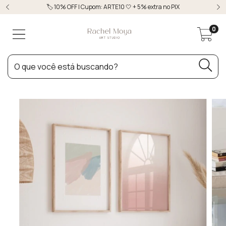
🏷️ 10% OFF | Cupom: ARTE10 🤍 + 5% extra no PIX
0